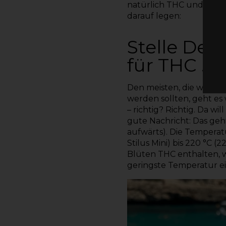
natürlich THC und CBD,
darauf legen:
Stelle Dei
für THC …
Den meisten, die wissen
werden sollten, geht es
– richtig? Richtig. Da w
gute Nachricht: Das geh
aufwärts). Die Temperat
Stilus Mini) bis 220 °C 
Blüten THC enthalten, wi
geringste Temperatur ein