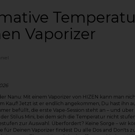
imative Temperat
nen Vaporizer
niel
2026
der Nanu: Mit einem Vaporizer von HIZEN kann man nic
em Kauf! Jetzt ist er endlich angekommen, Du hast ihn 
mer befüllt, die erste Vape-Session steht an – und üb
der Stilus Mini, bei dem sich die Temperatur nicht stufenl
estufen zur Auswahl. Überfordert? Keine Sorge – wir kön
 für Deinen Vaporizer
findest Du alle Dos and Don'ts 