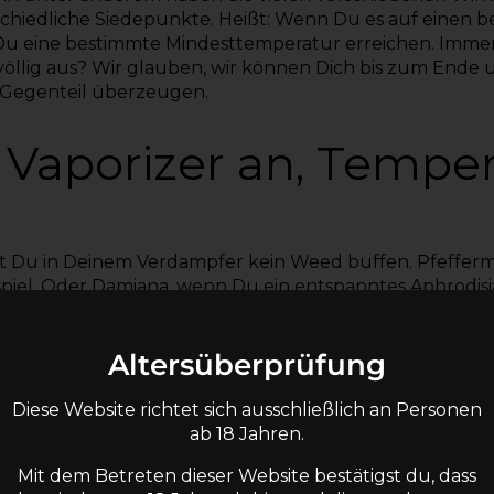
chiedliche Siedepunkte. Heißt: Wenn Du es auf einen b
Du eine bestimmte Mindesttemperatur erreichen. Imme
völlig aus? Wir glauben, wir können Dich bis zum Ende
Gegenteil überzeugen.
, Vaporizer an, Tempe
t Du in Deinem Verdampfer kein Weed buffen. Pfeffermi
piel. Oder Damiana, wenn Du ein entspanntes Aphrodi
 aus allen dreien. Ein hochwertiger
Kräuter Verdampfer
len Dich sicher nicht dazu motivieren, Kiffen als Hobby
Altersüberprüfung
 rauchst, wird die Temperatureinstellung Deines Vapori
eil es in Cannabis an die 500 verschiedenen Verbindung
d Flavonoide. Nicht alle sind in jeder Sorte vertreten,
Diese Website richtet sich ausschließlich an Personen
issorten haben eine unterschiedliche Kombination dies
ab 18 Jahren.
m Cannabis so faszinierend ist und verschiedene Sorten
Mit dem Betreten dieser Website bestätigst du, dass
trum haben. Zu den bekanntesten „Inhaltsstoffen" von