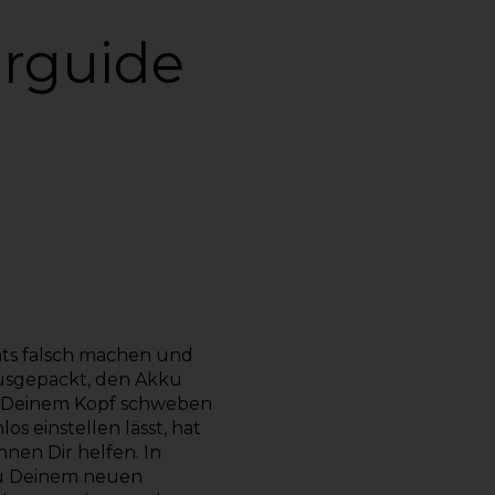
urguide
hts falsch machen und
ausgepackt, den Akku
er Deinem Kopf schweben
os einstellen lässt, hat
nen Dir helfen. In
zu Deinem neuen