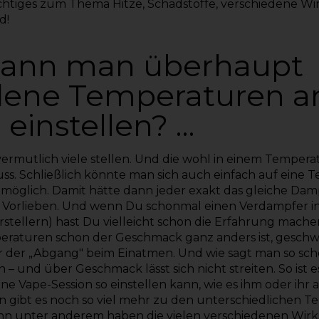
ichtiges zum Thema Hitze, Schadstoffe, verschiedene W
d!
ann man überhaupt
dene Temperaturen 
 einstellen? …
h vermutlich viele stellen. Und die wohl in einem
Temperat
s. Schließlich könnte man sich auch einfach auf eine 
ist möglich. Damit hätte dann jeder exakt das gleiche Da
n Vorlieben. Und wenn Du schonmal einen Verdampfer in
tellern) hast Du vielleicht schon die Erfahrung machen
eraturen schon der Geschmack ganz anders ist, geschw
der „Abgang" beim Einatmen. Und wie sagt man so sc
n – und über Geschmack lässt sich nicht streiten. So ist 
eine Vape-Session so einstellen kann, wie es ihm oder ihr 
 gibt es noch so viel mehr zu den unterschiedlichen T
nn unter anderem haben die vielen verschiedenen Wirks