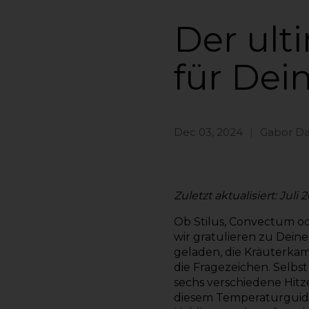
Der ult
für Dei
Dec 03, 2024
Gabor Da
Zuletzt aktualisiert: Juli 
Ob Stilus, Convectum o
wir gratulieren zu Dein
geladen, die Kräuterkam
die Fragezeichen. Selbst 
sechs verschiedene Hitz
diesem
Temperaturguide