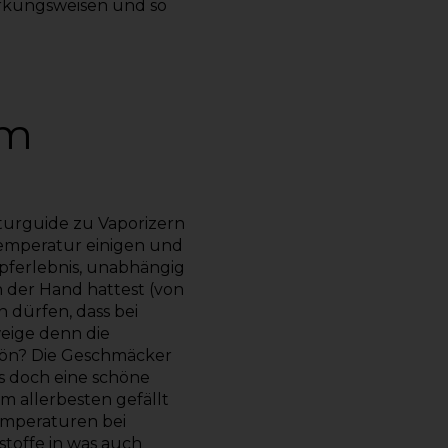
irkungsweisen und so
am
urguide zu Vaporizern
Temperatur einigen und
mpferlebnis, unabhängig
 der Hand hattest (von
 dürfen, dass bei
eige denn die
hön? Die Geschmäcker
es doch eine schöne
am allerbesten gefällt
emperaturen bei
toffe in was auch