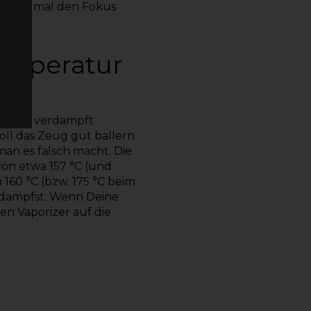
r
kurz mal den Fokus
Temperatur
orizer
verdampft
oll das Zeug gut ballern
man es falsch macht. Die
von etwa 157 °C (und
160 °C (bzw. 175 °C beim
Du dampfst: Wenn Deine
en Vaporizer auf die