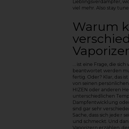
Lieblingsverdampfer, w
viel mehr. Also stay tune
Warum k
verschie
Vaporizer
… ist eine Frage, die sic
beantwortet werden mus
fertig. Oder? Klar, das 
von seinen persönliche
HIZEN oder anderen Hers
unterschiedlichen Temp
Dampfentwicklung oder 
sind gar sehr verschiede
Sache, dass sich jede:r s
und schmeckt. Und dann
Vaporizern erzählen, de