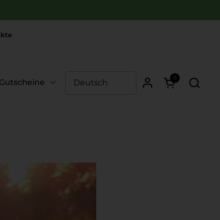
kte
0
Warenkorb öf
Gutscheine