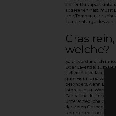
immer Du vapest unters
abgesehen hast, musst 
eine Temperatur reicht 
Temperaturguides
vom 
Gras rein
welche?
Selbstverständlich muss
Oder Lavendel zum Beis
vielleicht eine Mischung
gute Figur. Und wir wol
besonders, wenn Du Gras
interessanter. Warum? W
Cannabinoide, Terpene un
unterschiedliche Cannab
der vielen Gründe, waru
unterschiedliches Spek