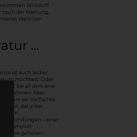
estimmten Wirkstoff
r noch der Meinung,
 unseres
Vaporizer
ratur …
nze ist auch lecker.
siakum möchtest. Oder
macht bei all dem eine
 aufzunehmen. Aber
zers um ein Vielfaches
en gibt, darunter
 sondern
er Verbindungen – einer
 ein komplett
 Cannabis gehören