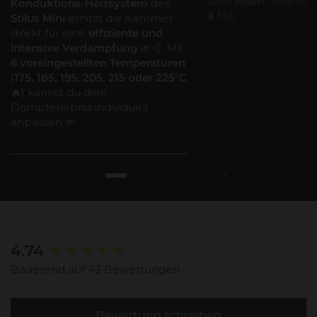
über
jeden
USB-Ansc
Konduktions-Heizsystem
des
🔋🔌💪
Stilus Mini
erhitzt die Kammer
direkt für eine
effiziente und
intensive Verdampfung
🌿💨. Mit
6 voreingestellten Temperaturen
(
175, 185, 195, 205, 215 oder 225°C
🔥) kannst du dein
Dampferlebnis individuell
anpassen 🌱
New content loaded
4.74
Basierend auf 43 Bewertungen
Bewertung schreiben