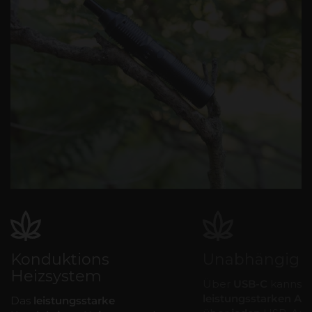
Konduktions
Unabhängig
Heizsystem
Über
USB-C
kannst 
leistungsstarken A
Das
leistungsstarke