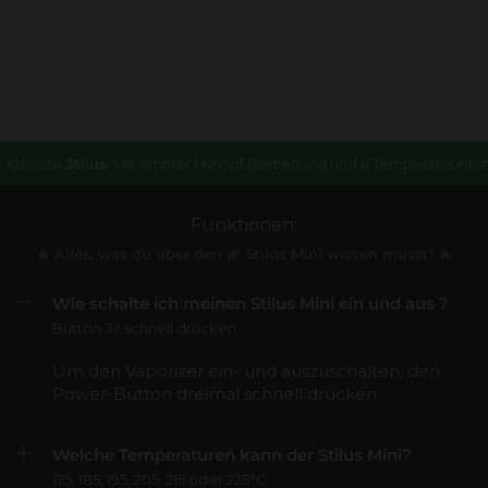
einste
Stilus
. Mit simpler 1 Knopf Bedienung und 6 Temperatureinstell
Funktionen:
🔥 Alles, was du über den 🌿 Stilus Mini wissen musst! 🔥
Wie schalte ich meinen Stilus Mini ein und aus ?
Button 3x schnell drücken
Um den Vaporizer ein- und auszuschalten, den
Power-Button dreimal schnell drücken.
Welche Temperaturen kann der Stilus Mini?
175, 185, 195, 205, 215 oder 225°C