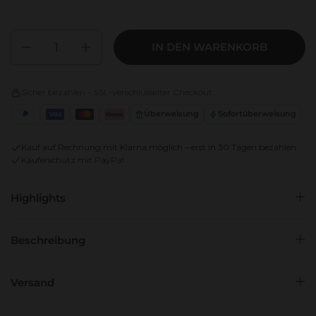
Anzahl
IN DEN WARENKORB
Sicher bezahlen – SSL-verschlüsselter Checkout
Überweisung
Sofortüberweisung
PayPal
Visa
Mastercard
Klarna
Kauf auf Rechnung mit Klarna möglich – erst in 30 Tagen bezahlen
Käuferschutz mit PayPal
Highlights
Beschreibung
Versand