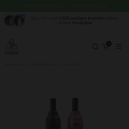
Zum Inhalt springen
Schneller Versand, in 1–3 Werktagen bei dir
Eko, Kim und
3.530 weitere Kunden
lieben
unsere
Produkte
0
Warenkorb 
Menü
Startseite
/
Kollektionen
/
Stilus Mini