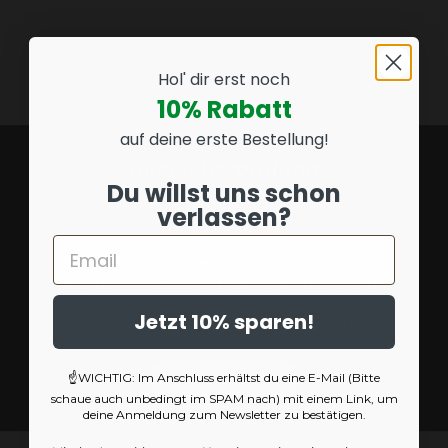
Hol' dir erst noch
10% Rabatt
auf deine erste Bestellung!
Altersüberprüfung
Du willst uns schon
Diese Website richtet sich ausschließlich an
verlassen?
Personen ab 18 Jahren.
Email
Mit dem Betreten dieser Website bestätigst du,
dass du mindestens 18 Jahre alt bist und die
angebotenen Inhalte gemäß den geltenden
Jetzt 10% sparen!
gesetzlichen Bestimmungen nutzen darfst.
Website betreten
☝️WICHTIG: Im Anschluss erhältst du eine E-Mail (Bitte
schaue auch unbedingt im SPAM nach) mit einem Link, um
deine Anmeldung zum Newsletter zu bestätigen.