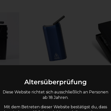
€119,90
€139,00
Altersüberprüfung
unser
Der Nanu verbindet
Der Stilus
erdampfer
kompakte Bauform mit
der ideale
Diese Website richtet sich ausschließlich an Personen
-Herb-
unserer Soft-Z-Konvektion:
Konvektio
ab 18 Jahren.
rem Soft-
ein handlicher
schlanker
m für
Kräuterverdampfer, der
mit...
Mit dem Betreten dieser Website bestätigst du, dass
deine Aromakräuter mit...