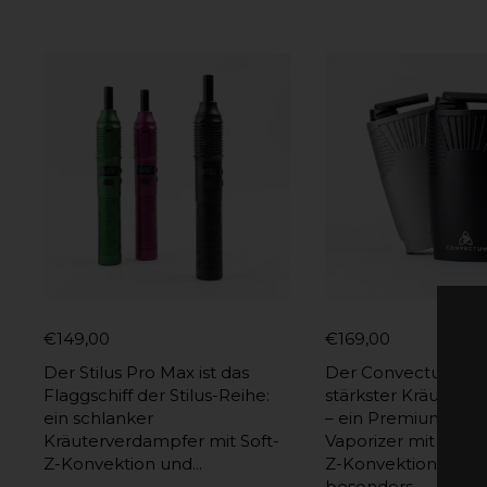
€149,00
€169,00
Der Stilus Pro Max ist das
Der Convectum ist 
Flaggschiff der Stilus-Reihe:
stärkster Kräuterv
ein schlanker
– ein Premium Dry
Kräuterverdampfer mit Soft-
Vaporizer mit unse
Z-Konvektion und...
Z-Konvektionssyste
besonders...