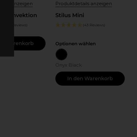
tails anzeigen
Produktdetails anzeigen
ro Konvektion
Stilus Mini
(109 Reviews)
(43 Reviews)
en Warenkorb
Optionen wählen
Onyx Black
Onyx Black
In den Warenkorb