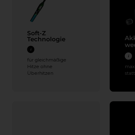
Soft-Z
Ak
Technologie
we
i
i
für gleichmäßige
Hitze ohne
maxi
Überhitzen
stat