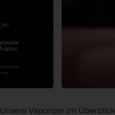
atzteile
fügbar
angfristige
zung
Unsere Vaporizer im Überblic