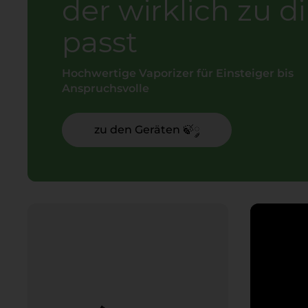
der wirklich zu di
passt
Hochwertige Vaporizer für Einsteiger bis
Anspruchsvolle
zu den Geräten 🍃༘