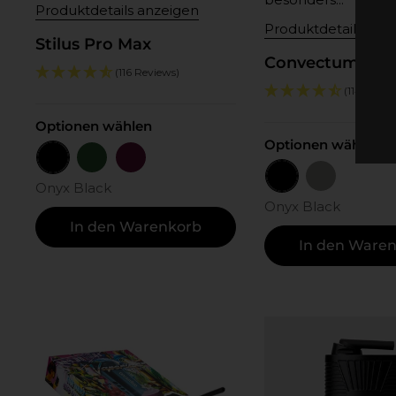
Produktdetails anzeigen
Produktdetails anz
Stilus Pro Max
Convectum
(116 Reviews)
(114 Revie
Optionen wählen
Optionen wählen
Onyx Black
Blackforest Green
Purple Berry
Onyx Black
Titanium S
Onyx Black
Onyx Black
In den Warenkorb
In den Ware