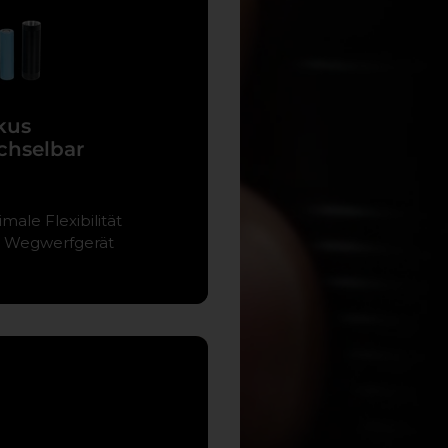
kus
chselbar
male Flexibilität
t Wegwerfgerät