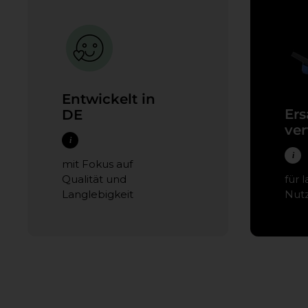
Entwickelt in
Ers
DE
ver
i
i
mit Fokus auf
Qualität und
für l
Langlebigkeit
Nut