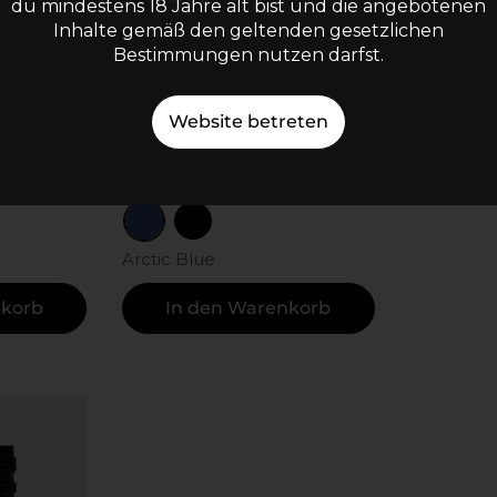
du mindestens 18 Jahre alt bist und die angebotenen
Produktde
Inhalte gemäß den geltenden gesetzlichen
eigen
Produktdetails anzeigen
Stilus P
Bestimmungen nutzen darfst.
Nanu
ws)
(4 Reviews)
Website betreten
In d
Optionen wählen
ilver
Arctic Blue
Onyx Black
Arctic Blue
nkorb
In den Warenkorb