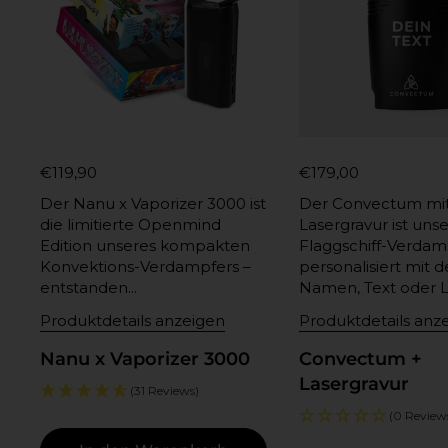
€119,90
€179,00
Der Nanu x Vaporizer 3000 ist
Der Convectum mi
die limitierte Openmind
Lasergravur ist unse
Edition unseres kompakten
Flaggschiff-Verdam
Konvektions-Verdampfers –
personalisiert mit 
entstanden...
Namen, Text oder Lo
Produktdetails anzeigen
Produktdetails anz
Nanu x Vaporizer 3000
Convectum +
Lasergravur
(31 Reviews)
(0 Review