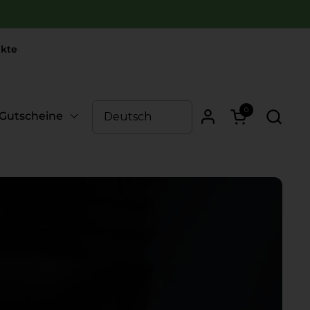
kte
0
Warenkorb öf
Gutscheine