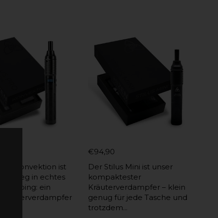
€94,90
 Pro Konvektion ist
Der Stilus Mini ist unser
 Einstieg in echtes
kompaktester
ns-Vaping: ein
Kräuterverdampfer – klein
 Kräuterverdampfer
genug für jede Tasche und
trotzdem...