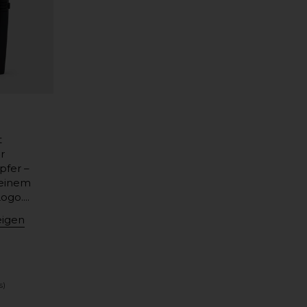
t
r
pfer –
deinem
go....
eigen
s)