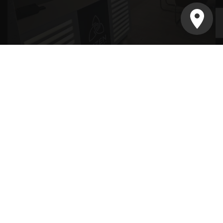
Schubertstraße 36
68723 Plankstadt
Montag - Freitag
09:00 Uhr - 16:00 Uhr
Facebook
Instagram
TikTok
YouTube
Über uns
Häufig gestellte Fragen
Anleitungen