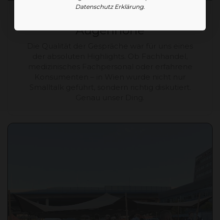
Datenschutz Erklärung.
🤝 1. Austausch auf
Augenhöhe
Die Qualität der Gespräche war für uns eines
der absoluten Highlights. Ob Fachhandel,
medizinisches Fachpersonal oder erfahrene
Konsumenten – in Wien wurde nicht nur
Smalltalk geführt, sondern richtig diskutiert.
Genau unser Ding.