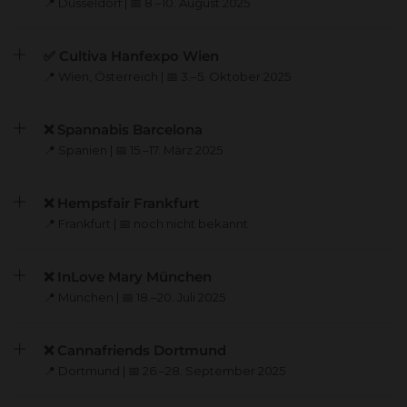
📍 Düsseldorf | 📅 8.–10. August 2025
✅ Cultiva Hanfexpo Wien
📍 Wien, Österreich | 📅 3.–5. Oktober 2025
❌ Spannabis Barcelona
📍 Spanien | 📅 15.–17. März 2025
❌ Hempsfair Frankfurt
📍 Frankfurt | 📅 noch nicht bekannt
❌ InLove Mary München
📍 München | 📅 18.–20. Juli 2025
❌ Cannafriends Dortmund
📍 Dortmund | 📅 26.–28. September 2025