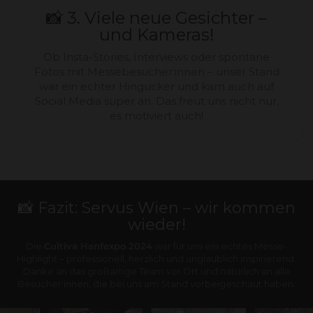
📸 3. Viele neue Gesichter –
und Kameras!
Ob Insta-Stories, Interviews oder spontane
Fotos mit Messebesucher:innen – unser Stand
war ein echter Hingucker und kam auch auf
Social Media super an. Das freut uns nicht nur,
es motiviert auch!
📸 Fazit: Servus Wien – wir kommen
wieder!
Die
Cultiva Hanfexpo 2024
war für uns ein echtes Messe-
Highlight – professionell, herzlich und unglaublich inspirierend.
Danke an das großartige Team vor Ort und natürlich an alle
Besucher:innen, die bei uns am Stand vorbeigeschaut haben.