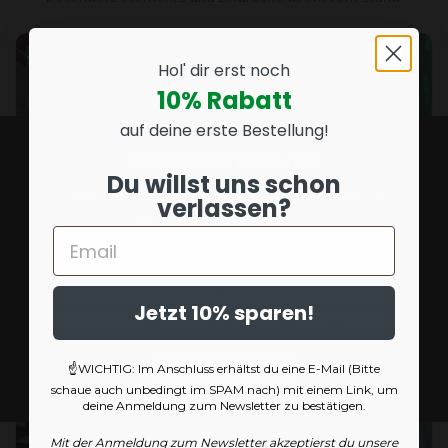
Hol' dir erst noch
10% Rabatt
auf deine erste Bestellung!
Altersüberprüfung
Du willst uns schon
Diese Website richtet sich ausschließlich an
verlassen?
Personen ab 18 Jahren.
Email
Mit dem Betreten dieser Website bestätigst du,
dass du mindestens 18 Jahre alt bist und die
angebotenen Inhalte gemäß den geltenden
Jetzt 10% sparen!
gesetzlichen Bestimmungen nutzen darfst.
Website betreten
☝️WICHTIG: Im Anschluss erhältst du eine E-Mail (Bitte
schaue auch unbedingt im SPAM nach) mit einem Link, um
deine Anmeldung zum Newsletter zu bestätigen.
Mit der Anmeldung zum Newsletter akzeptierst du unsere