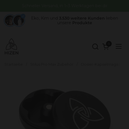
Zum Inhalt springen
Schneller Versand, in 1–3 Werktagen bei dir
Eko, Kim und
3.530 weitere Kunden
lieben
unsere
Produkte
0
Warenkorb 
Menü
Startseite
/
Stilus Pro Max Zubehör
/
Dosier-Kapselmagazin Bund