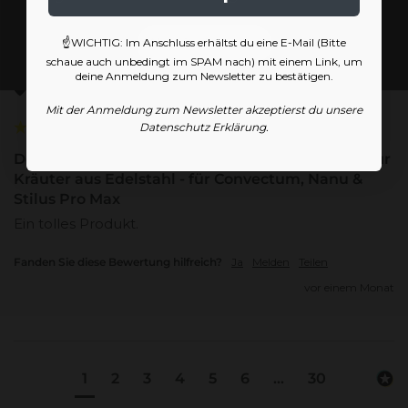
Verified Customer
Anonym
Website betreten
☝️WICHTIG: Im Anschluss erhältst du eine E-Mail (Bitte
Neuburg an der Donau, DE
schaue auch unbedingt im SPAM nach) mit einem Link, um
deine Anmeldung zum Newsletter zu bestätigen.
Ich empfehle dieses Produkt
Mit der Anmeldung zum Newsletter akzeptierst du unsere
Datenschutz Erklärung.
Dosier-Kapselmagazin Bundle - inkl. 6 Kapseln für
Kräuter aus Edelstahl - für Convectum, Nanu &
Stilus Pro Max
Ein tolles Produkt. 
Fanden Sie diese Bewertung hilfreich?
Ja
Melden
Teilen
vor einem Monat
1
2
3
4
5
6
...
30