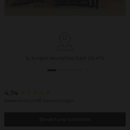
🚀 Junges deutsches Start Up 🌱💡
Vorherige Folie
Nächste Folie
New content loaded
4.74
Basierend auf 88 Bewertungen
Bewertung schreiben