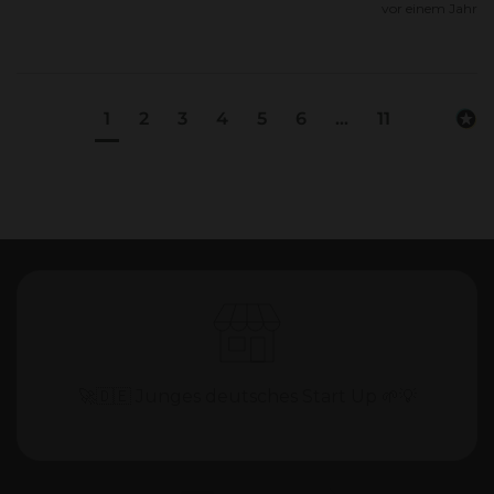
vor einem Jahr
1
2
3
4
5
6
...
11
🚀🇩🇪 Junges deutsches Start Up 🌱💡