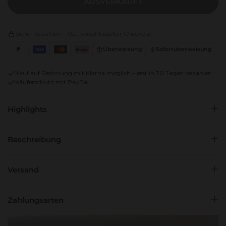
AUSVERKAUFT
Sicher bezahlen – SSL-verschlüsselter Checkout
Überweisung
Sofortüberweisung
PayPal
Visa
Mastercard
Klarna
Kauf auf Rechnung mit Klarna möglich – erst in 30 Tagen bezahlen
Käuferschutz mit PayPal
Highlights
Beschreibung
Versand
Zahlungsarten