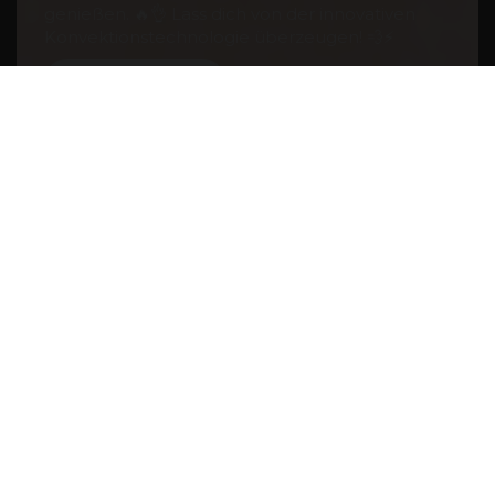
genießen. 🔥👌 Lass dich von der innovativen
Konvektionstechnologie überzeugen! 💨⚡
Video Anleitung