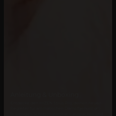
Anleitung & Unboxing
Entdecke den HIZEN Stilus Pro, deinen neuen
Begleiter für aromatischen Dampfgenuss! 🌿✨
In wenigen Schritten startklar – auspacken und