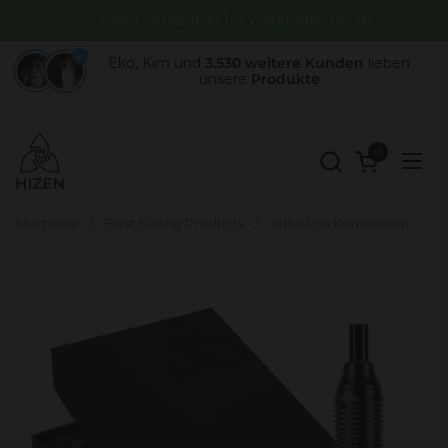
Zum Inhalt springen
Schneller Versand, in 1–3 Werktagen bei dir
Eko, Kim und
3.530 weitere Kunden
lieben
unsere
Produkte
0
Warenkorb 
Menü
Startseite
/
Best Selling Products
/
Stilus Pro Konduktion