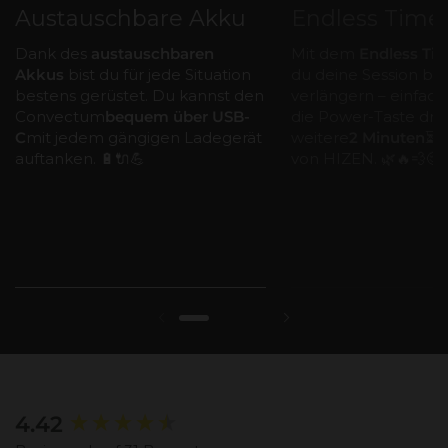
Austauschbare Akku
Endless Time
Dank des
austauschbaren
Mit dem
Endless Ti
Akkus
bist du für jede Situation
du deine Session bel
bestens gerüstet. Du kannst den
verlängern – einfach
Convectum
bequem über USB-
die Power-Taste drüc
C
mit jedem gängigen Ladegerät
weitere
2 Minuten
⏳⏳,
auftanken. 🔋🔌💪
von HIZEN. 🌿🔥💨😌
New content loaded
4.42